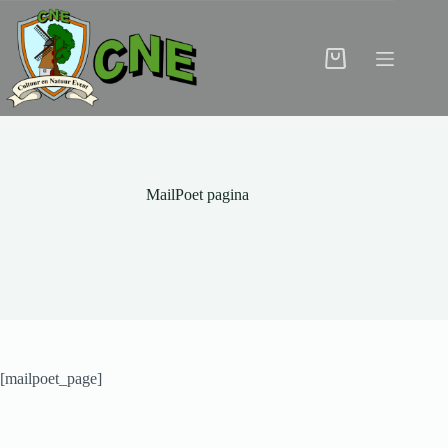
Ga
naar
de
inhoud
Winkelwagen
MailPoet pagina
[mailpoet_page]