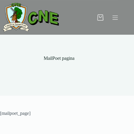
Ga
naar
de
inhoud
Winkelwagen
MailPoet pagina
[mailpoet_page]