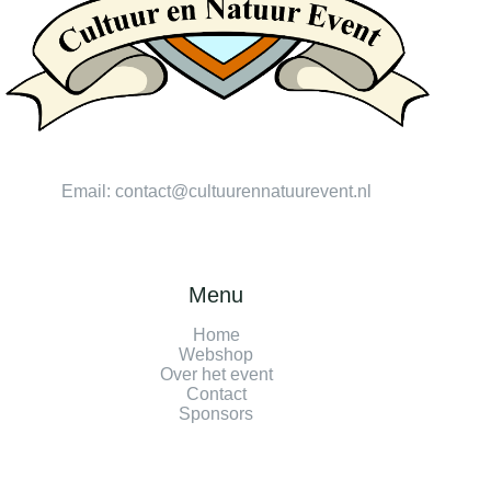
Email:
contact@cultuurennatuurevent.nl
Menu
Home
Webshop
Over het event
Contact
Sponsors