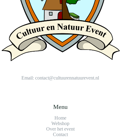
Email:
contact@cultuurennatuurevent.nl
Menu
Home
Webshop
Over het event
Contact