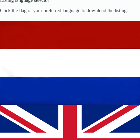
Listing language selector
Click the flag of your preferred language to download the listing.