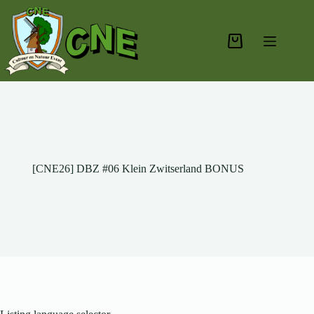
Ga
naar
de
inhoud
Winkelwagen
[CNE26] DBZ #06 Klein Zwitserland BONUS