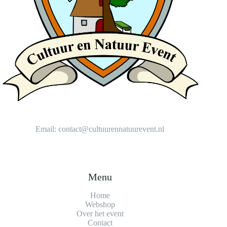
Email:
contact@cultuurennatuurevent.nl
Menu
Home
Webshop
Over het event
Contact