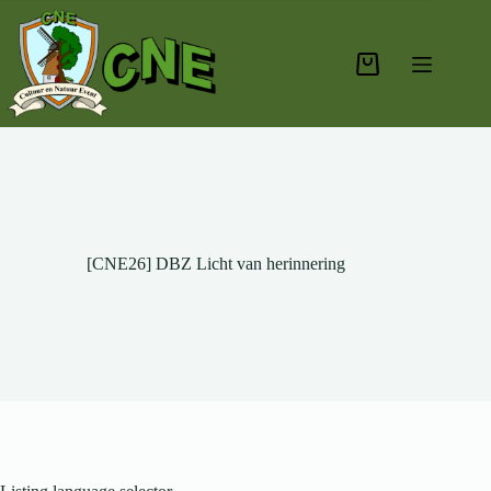
Ga
naar
de
inhoud
Winkelwagen
[CNE26] DBZ Licht van herinnering