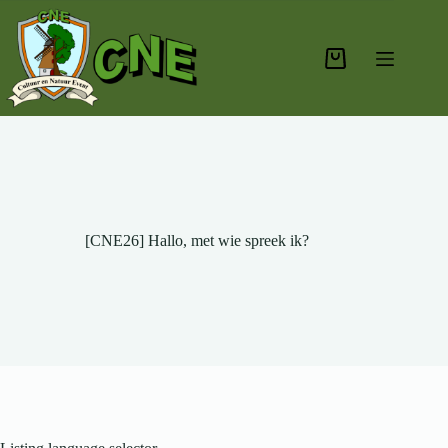
Ga
naar
de
inhoud
Winkelwagen
[CNE26] Hallo, met wie spreek ik?