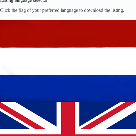
Listing language selector
Click the flag of your preferred language to download the listing.