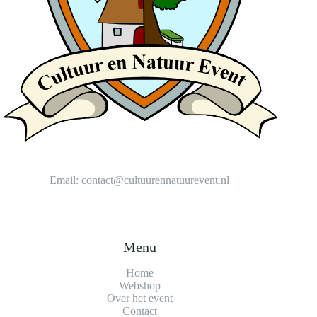
Email:
contact@cultuurennatuurevent.nl
Menu
Home
Webshop
Over het event
Contact