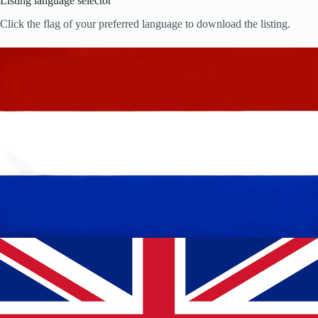
Listing language selector
Click the flag of your preferred language to download the listing.