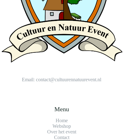
Email:
contact@cultuurennatuurevent.nl
Menu
Home
Webshop
Over het event
Contact