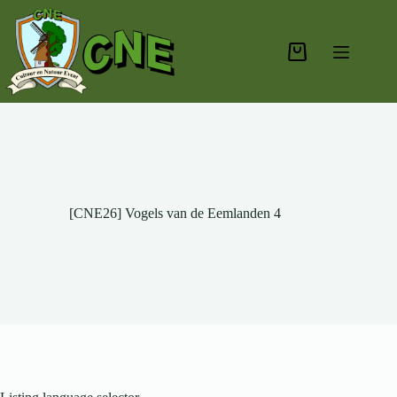
Ga
naar
de
inhoud
Winkelwagen
[CNE26] Vogels van de Eemlanden 4