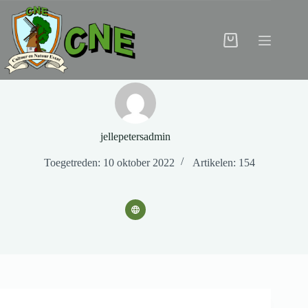
Ga
naar
de
inhoud
Winkelwagen
jellepetersadmin
Toegetreden: 10 oktober 2022
Artikelen: 154