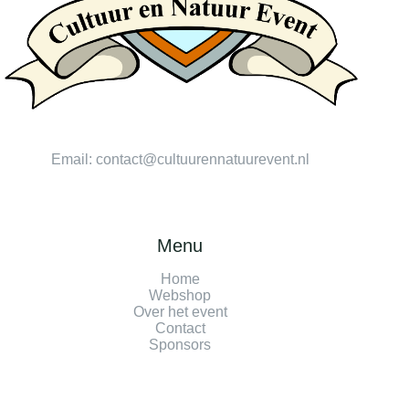
Email:
contact@cultuurennatuurevent.nl
Menu
Home
Webshop
Over het event
Contact
Sponsors